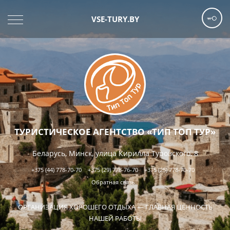
VSE-TURY.BY
ТУРИСТИЧЕСКОЕ АГЕНТСТВО «ТИП ТОП ТУР»
Беларусь, Минск, улица Кирилла Туровского, 8
+375 (44) 778-70-70
+375 (29) 778-76-70
+375 (25) 778-70-70
Обратная связь
ОРГАНИЗАЦИЯ ХОРОШЕГО ОТДЫХА — ГЛАВНАЯ ЦЕННОСТЬ
НАШЕЙ РАБОТЫ